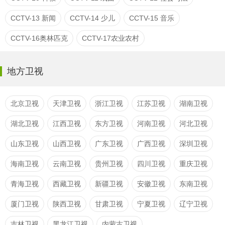
CCTV-13 新闻
CCTV-14 少儿
CCTV-15 音乐
CCTV-16奥林匹克
CCTV-17农业农村
地方卫视
北京卫视
天津卫视
浙江卫视
江苏卫视
湖南卫视
湖北卫视
江西卫视
东方卫视
河南卫视
河北卫视
山东卫视
山西卫视
广东卫视
广西卫视
深圳卫视
海南卫视
云南卫视
贵州卫视
四川卫视
重庆卫视
青海卫视
西藏卫视
新疆卫视
安徽卫视
东南卫视
厦门卫视
陕西卫视
甘肃卫视
宁夏卫视
辽宁卫视
吉林卫视
黑龙江卫视
内蒙古卫视